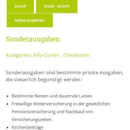
Lorem ipsum dolor sit amet:
zurück
Druck - Ansicht
Artikel empfehlen
24h
/ 365days
Sonderausgaben
We offer support for our customers
Mon - Fri 8:00am - 5:00pm
(GMT +1)
Kategorien:
Info-Corner
,
Checklisten
Get in touch
Sonderausgaben sind bestimmte private Ausgaben,
Cybersteel Inc.
die steuerlich begünstigt werden:
376-293 City Road, Suite 600
San Francisco, CA 94102
Bestimmte Renten und dauernde Lasten
Freiwillige Weiterversicherung in der gesetzlichen
Have any questions?
Pensionsversicherung und Nachkauf von
+44 1234 567 890
Versicherungszeiten
Drop us a line
Kirchenbeiträge