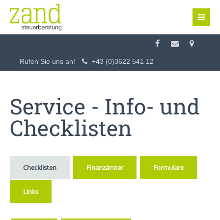
Login
Benutzername
Rufen Sie uns an!
+43 (0)3622 541 12
Passwort
Service - Info- und
Checklisten
Anmelden
Checklisten
Finanzämter
Formulare
Register
|
Lost your password?
Links
Support