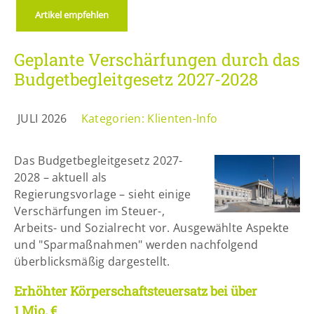
Lorem ipsum dolor sit amet:
Artikel empfehlen
Geplante Verschärfungen durch das
24h
/ 365days
Budgetbegleitgesetz 2027-2028
JULI 2026
Kategorien:
Klienten-Info
We offer support for our customers
Mon - Fri 8:00am - 5:00pm
(GMT +1)
Get in touch
Das Budgetbegleitgesetz 2027-
2028 – aktuell als
Cybersteel Inc.
Regierungsvorlage – sieht einige
376-293 City Road, Suite 600
Verschärfungen im Steuer-,
San Francisco, CA 94102
Arbeits- und Sozialrecht vor. Ausgewählte Aspekte
und "Sparmaßnahmen" werden nachfolgend
überblicksmäßig dargestellt.
Have any questions?
+44 1234 567 890
Erhöhter Körperschaftsteuersatz bei über
Drop us a line
1 Mio. €