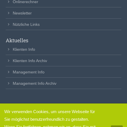
Onlinerechner
Newsletter
Nützliche Links
Aktuelles
Klienten Info
Klienten Info Archiv
Management Info
Management Info Archiv
Wir verwenden Cookies, um unsere Webseite für
clickfertig
– so einfach.
Sie möglichst benutzerfreundlich zu gestalten.
Impressum & Datenschutz
Wenn Sie fortfahren, nehmen wir an, dass Sie mit