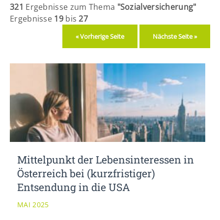
Lorem ipsum dolor sit amet:
321
Ergebnisse zum Thema
"Sozialversicherung"
Ergebnisse
19
bis
27
« Vorherige Seite
Nächste Seite »
24h
/ 365days
We offer support for our customers
Mon - Fri 8:00am - 5:00pm
(GMT +1)
Get in touch
Cybersteel Inc.
376-293 City Road, Suite 600
San Francisco, CA 94102
Mittelpunkt der Lebensinteressen in
Österreich bei (kurzfristiger)
Have any questions?
Entsendung in die USA
+44 1234 567 890
MAI 2025
Drop us a line