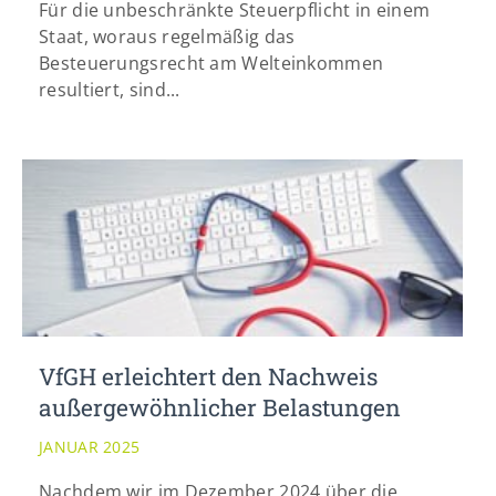
Für die unbeschränkte Steuerpflicht in einem
info@yourdomain.com
Staat, woraus regelmäßig das
Besteuerungsrecht am Welteinkommen
resultiert, sind...
VfGH erleichtert den Nachweis
außergewöhnlicher Belastungen
JANUAR 2025
Nachdem wir im Dezember 2024 über die