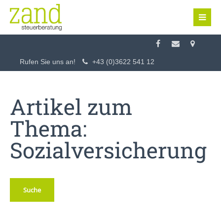
Login
Benutzername
Rufen Sie uns an!
+43 (0)3622 541 12
Passwort
Artikel zum
Thema:
Sozialversicherung
Anmelden
Register
|
Lost your password?
Suche
Support