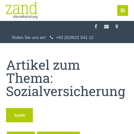
Login
Benutzername
Rufen Sie uns an!
+43 (0)3622 541 12
Passwort
Artikel zum
Thema:
Sozialversicherung
Anmelden
Register
|
Lost your password?
Suche
Support