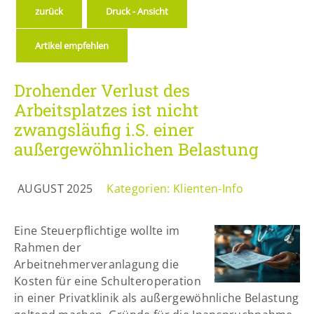
Lorem ipsum dolor sit amet:
zurück
Druck - Ansicht
Artikel empfehlen
24h
/ 365days
Drohender Verlust des
Arbeitsplatzes ist nicht
We offer support for our customers
zwangsläufig i.S. einer
Mon - Fri 8:00am - 5:00pm
(GMT +1)
außergewöhnlichen Belastung
Get in touch
AUGUST 2025
Kategorien:
Klienten-Info
Cybersteel Inc.
376-293 City Road, Suite 600
San Francisco, CA 94102
Eine Steuerpflichtige wollte im
Rahmen der
Have any questions?
Arbeitnehmerveranlagung die
+44 1234 567 890
Kosten für eine Schulteroperation
in einer Privatklinik als außergewöhnliche Belastung
Drop us a line