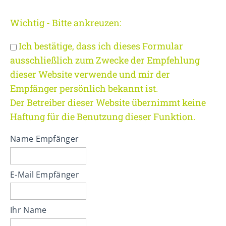
Lorem ipsum dolor sit amet:
Wichtig - Bitte ankreuzen:
24h
/ 365days
Ich bestätige, dass ich dieses Formular
ausschließlich zum Zwecke der Empfehlung
dieser Website verwende und mir der
We offer support for our customers
Empfänger persönlich bekannt ist.
Mon - Fri 8:00am - 5:00pm
(GMT +1)
Der Betreiber dieser Website übernimmt keine
Get in touch
Haftung für die Benutzung dieser Funktion.
Cybersteel Inc.
Name Empfänger
376-293 City Road, Suite 600
San Francisco, CA 94102
E-Mail Empfänger
Have any questions?
+44 1234 567 890
Ihr Name
Drop us a line