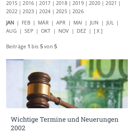
Lorem ipsum dolor sit amet:
2015
|
2016
|
2017
|
2018
|
2019
|
2020
|
2021
|
2022
|
2023
|
2024
|
2025
|
2026
JAN
|
FEB
|
MÄR
|
APR
|
MAI
|
JUN
|
JUL
|
24h
/ 365days
AUG
|
SEP
|
OKT
|
NOV
|
DEZ
|
[ X ]
Beiträge
1
bis
5
von
5
We offer support for our customers
Mon - Fri 8:00am - 5:00pm
(GMT +1)
Get in touch
Cybersteel Inc.
376-293 City Road, Suite 600
San Francisco, CA 94102
Have any questions?
Wichtige Termine und Neuerungen
+44 1234 567 890
2002
Drop us a line