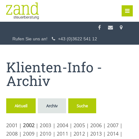
Login
Benutzername
Rufen Sie uns an!
+43 (0)3622 541 12
Passwort
Klienten-Info -
Archiv
Anmelden
Aktuell
Archiv
Suche
Register
|
Lost your password?
2001
|
2002
|
2003
|
2004
|
2005
|
2006
|
2007
|
Support
2008
|
2009
|
2010
|
2011
|
2012
|
2013
|
2014
|