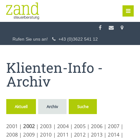
Login
Benutzername
Rufen Sie uns an!
+43 (0)3622 541 12
Passwort
Klienten-Info -
Archiv
Anmelden
Aktuell
Archiv
Suche
Register
|
Lost your password?
2001
|
2002
|
2003
|
2004
|
2005
|
2006
|
2007
|
Support
2008
|
2009
|
2010
|
2011
|
2012
|
2013
|
2014
|