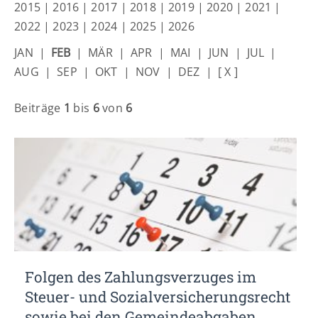
Lorem ipsum dolor sit amet:
2015
|
2016
|
2017
|
2018
|
2019
|
2020
|
2021
|
2022
|
2023
|
2024
|
2025
|
2026
JAN
|
FEB
|
MÄR
|
APR
|
MAI
|
JUN
|
JUL
|
24h
/ 365days
AUG
|
SEP
|
OKT
|
NOV
|
DEZ
|
[ X ]
Beiträge
1
bis
6
von
6
We offer support for our customers
Mon - Fri 8:00am - 5:00pm
(GMT +1)
Get in touch
Cybersteel Inc.
376-293 City Road, Suite 600
San Francisco, CA 94102
Have any questions?
Folgen des Zahlungsverzuges im
+44 1234 567 890
Steuer- und Sozialversicherungsrecht
Drop us a line
sowie bei den Gemeindeabgaben