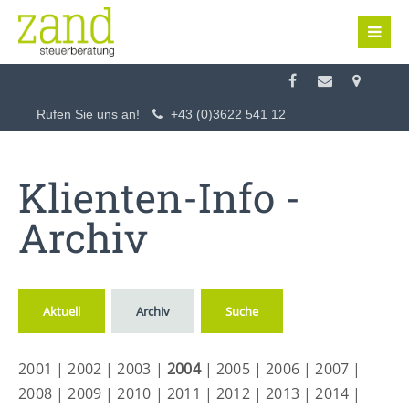
Login
Benutzername
Rufen Sie uns an!
+43 (0)3622 541 12
Passwort
Klienten-Info -
Archiv
Anmelden
Aktuell
Archiv
Suche
Register
|
Lost your password?
2001
|
2002
|
2003
|
2004
|
2005
|
2006
|
2007
|
Support
2008
|
2009
|
2010
|
2011
|
2012
|
2013
|
2014
|