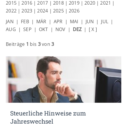
Lorem ipsum dolor sit amet:
2015
|
2016
|
2017
|
2018
|
2019
|
2020
|
2021
|
2022
|
2023
|
2024
|
2025
|
2026
JAN
|
FEB
|
MÄR
|
APR
|
MAI
|
JUN
|
JUL
|
24h
/ 365days
AUG
|
SEP
|
OKT
|
NOV
|
DEZ
|
[ X ]
Beiträge
1
bis
3
von
3
We offer support for our customers
Mon - Fri 8:00am - 5:00pm
(GMT +1)
Get in touch
Cybersteel Inc.
376-293 City Road, Suite 600
San Francisco, CA 94102
Have any questions?
Steuerliche Hinweise zum
+44 1234 567 890
Jahreswechsel
Drop us a line