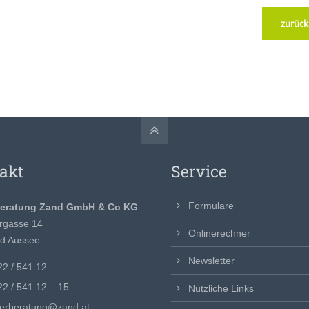
zurück
akt
Service
Formulare
beratung Zand GmbH & Co KG
rgasse 14
Onlinerechner
d Aussee
Newsletter
2 / 541 12
2 / 541 12 – 15
Nützliche Links
uerberatung@zand.at