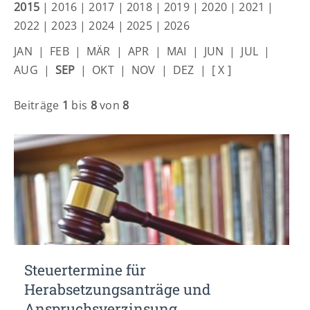
Lorem ipsum dolor sit amet:
2015
|
2016
|
2017
|
2018
|
2019
|
2020
|
2021
|
2022
|
2023
|
2024
|
2025
|
2026
JAN
|
FEB
|
MÄR
|
APR
|
MAI
|
JUN
|
JUL
|
24h
/ 365days
AUG
|
SEP
|
OKT
|
NOV
|
DEZ
|
[ X ]
Beiträge
1
bis
8
von
8
We offer support for our customers
Mon - Fri 8:00am - 5:00pm
(GMT +1)
Get in touch
Cybersteel Inc.
376-293 City Road, Suite 600
San Francisco, CA 94102
Have any questions?
Steuertermine für
+44 1234 567 890
Herabsetzungsanträge und
Drop us a line
Anspruchsverzinsung