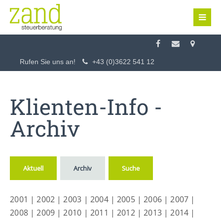
Login
Benutzername
Rufen Sie uns an!
+43 (0)3622 541 12
Passwort
Klienten-Info -
Archiv
Anmelden
Aktuell
Archiv
Suche
Register
|
Lost your password?
2001
|
2002
|
2003
|
2004
|
2005
|
2006
|
2007
|
Support
2008
|
2009
|
2010
|
2011
|
2012
|
2013
|
2014
|