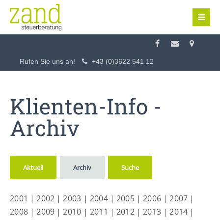
Login
Benutzername
Rufen Sie uns an!
+43 (0)3622 541 12
Passwort
Klienten-Info -
Archiv
Anmelden
Aktuell
Archiv
Suche
Register
|
Lost your password?
2001
|
2002
|
2003
|
2004
|
2005
|
2006
|
2007
|
Support
2008
|
2009
|
2010
|
2011
|
2012
|
2013
|
2014
|