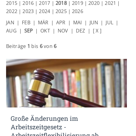
Lorem ipsum dolor sit amet:
2015
|
2016
|
2017
|
2018
|
2019
|
2020
|
2021
|
2022
|
2023
|
2024
|
2025
|
2026
JAN
|
FEB
|
MÄR
|
APR
|
MAI
|
JUN
|
JUL
|
24h
/ 365days
AUG
|
SEP
|
OKT
|
NOV
|
DEZ
|
[ X ]
Beiträge
1
bis
6
von
6
We offer support for our customers
Mon - Fri 8:00am - 5:00pm
(GMT +1)
Get in touch
Cybersteel Inc.
376-293 City Road, Suite 600
San Francisco, CA 94102
Have any questions?
Große Änderungen im
+44 1234 567 890
Arbeitszeitgesetz -
Drop us a line
Arbeitszeitflexibilisierung ab