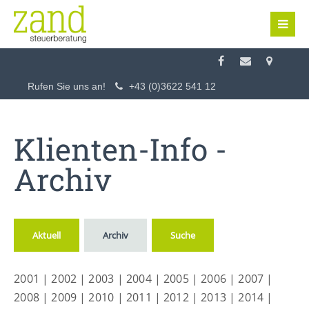
Login
Benutzername
Rufen Sie uns an!
+43 (0)3622 541 12
Passwort
Klienten-Info -
Archiv
Anmelden
Aktuell
Archiv
Suche
Register
|
Lost your password?
2001
|
2002
|
2003
|
2004
|
2005
|
2006
|
2007
|
Support
2008
|
2009
|
2010
|
2011
|
2012
|
2013
|
2014
|