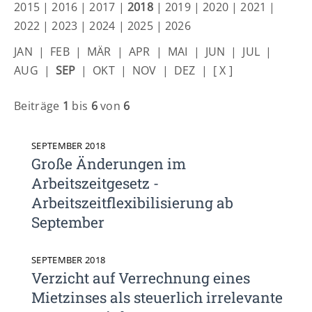
Lorem ipsum dolor sit amet:
2015
|
2016
|
2017
|
2018
|
2019
|
2020
|
2021
|
2022
|
2023
|
2024
|
2025
|
2026
JAN
|
FEB
|
MÄR
|
APR
|
MAI
|
JUN
|
JUL
|
24h
/ 365days
AUG
|
SEP
|
OKT
|
NOV
|
DEZ
|
[ X ]
Beiträge
1
bis
6
von
6
We offer support for our customers
Mon - Fri 8:00am - 5:00pm
(GMT +1)
SEPTEMBER 2018
Get in touch
Große Änderungen im
Arbeitszeitgesetz -
Cybersteel Inc.
Arbeitszeitflexibilisierung ab
376-293 City Road, Suite 600
September
San Francisco, CA 94102
Have any questions?
SEPTEMBER 2018
Verzicht auf Verrechnung eines
+44 1234 567 890
Mietzinses als steuerlich irrelevante
Drop us a line