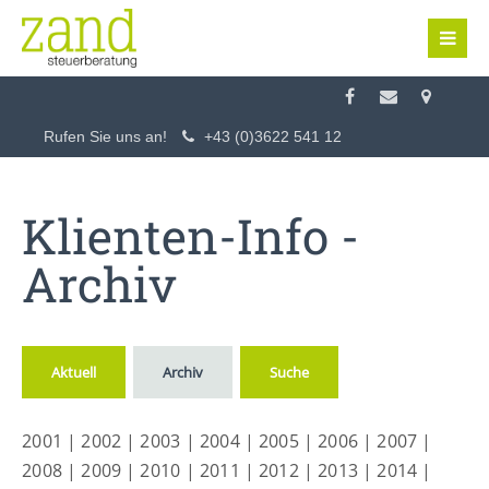
Login
Benutzername
Rufen Sie uns an!
+43 (0)3622 541 12
Passwort
Klienten-Info -
Archiv
Anmelden
Aktuell
Archiv
Suche
Register
|
Lost your password?
2001
|
2002
|
2003
|
2004
|
2005
|
2006
|
2007
|
Support
2008
|
2009
|
2010
|
2011
|
2012
|
2013
|
2014
|