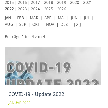
Lorem ipsum dolor sit amet:
2015
|
2016
|
2017
|
2018
|
2019
|
2020
|
2021
|
2022
|
2023
|
2024
|
2025
|
2026
JAN
|
FEB
|
MÄR
|
APR
|
MAI
|
JUN
|
JUL
|
24h
/ 365days
AUG
|
SEP
|
OKT
|
NOV
|
DEZ
|
[ X ]
Beiträge
1
bis
4
von
4
We offer support for our customers
Mon - Fri 8:00am - 5:00pm
(GMT +1)
Get in touch
Cybersteel Inc.
376-293 City Road, Suite 600
San Francisco, CA 94102
Have any questions?
COVID-19 - Update 2022
+44 1234 567 890
JANUAR 2022
Drop us a line