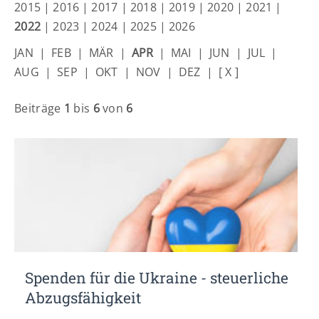
Lorem ipsum dolor sit amet:
2015
|
2016
|
2017
|
2018
|
2019
|
2020
|
2021
|
2022
|
2023
|
2024
|
2025
|
2026
JAN
|
FEB
|
MÄR
|
APR
|
MAI
|
JUN
|
JUL
|
24h
/ 365days
AUG
|
SEP
|
OKT
|
NOV
|
DEZ
|
[ X ]
Beiträge
1
bis
6
von
6
We offer support for our customers
Mon - Fri 8:00am - 5:00pm
(GMT +1)
Get in touch
Cybersteel Inc.
376-293 City Road, Suite 600
San Francisco, CA 94102
Have any questions?
Spenden für die Ukraine - steuerliche
+44 1234 567 890
Abzugsfähigkeit
Drop us a line