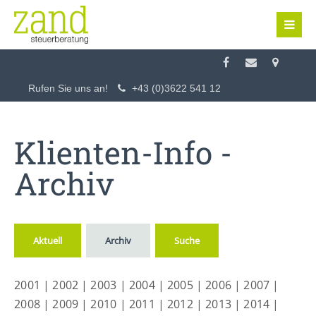
Login
Benutzername
Rufen Sie uns an!
+43 (0)3622 541 12
Passwort
Klienten-Info -
Archiv
Anmelden
Aktuell
Archiv
Suche
Register
|
Lost your password?
2001
|
2002
|
2003
|
2004
|
2005
|
2006
|
2007
|
Support
2008
|
2009
|
2010
|
2011
|
2012
|
2013
|
2014
|