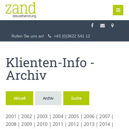
Login
Benutzername
Rufen Sie uns an!
+43 (0)3622 541 12
Passwort
Klienten-Info -
Archiv
Anmelden
Aktuell
Archiv
Suche
Register
|
Lost your password?
2001
|
2002
|
2003
|
2004
|
2005
|
2006
|
2007
|
Support
2008
|
2009
|
2010
|
2011
|
2012
|
2013
|
2014
|