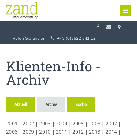
Login
Benutzername
Rufen Sie uns an!
+43 (0)3622 541 12
Passwort
Klienten-Info -
Archiv
Anmelden
Aktuell
Archiv
Suche
Register
|
Lost your password?
2001
|
2002
|
2003
|
2004
|
2005
|
2006
|
2007
|
Support
2008
|
2009
|
2010
|
2011
|
2012
|
2013
|
2014
|