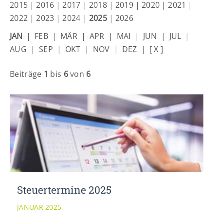
Lorem ipsum dolor sit amet:
2015
|
2016
|
2017
|
2018
|
2019
|
2020
|
2021
|
2022
|
2023
|
2024
|
2025
|
2026
JAN
|
FEB
|
MÄR
|
APR
|
MAI
|
JUN
|
JUL
|
24h
/ 365days
AUG
|
SEP
|
OKT
|
NOV
|
DEZ
|
[ X ]
Beiträge
1
bis
6
von
6
We offer support for our customers
Mon - Fri 8:00am - 5:00pm
(GMT +1)
Get in touch
Cybersteel Inc.
376-293 City Road, Suite 600
San Francisco, CA 94102
Have any questions?
Steuertermine 2025
+44 1234 567 890
JANUAR 2025
Drop us a line