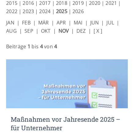
Lorem ipsum dolor sit amet:
2015
|
2016
|
2017
|
2018
|
2019
|
2020
|
2021
|
2022
|
2023
|
2024
|
2025
|
2026
JAN
|
FEB
|
MÄR
|
APR
|
MAI
|
JUN
|
JUL
|
24h
/ 365days
AUG
|
SEP
|
OKT
|
NOV
|
DEZ
|
[ X ]
Beiträge
1
bis
4
von
4
We offer support for our customers
Mon - Fri 8:00am - 5:00pm
(GMT +1)
Get in touch
Cybersteel Inc.
376-293 City Road, Suite 600
San Francisco, CA 94102
Have any questions?
Maßnahmen vor Jahresende 2025 –
+44 1234 567 890
für Unternehmer
Drop us a line