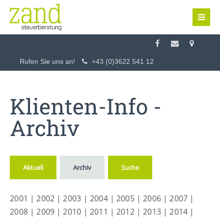
Login
Benutzername
Rufen Sie uns an!
+43 (0)3622 541 12
Passwort
Klienten-Info -
Archiv
Anmelden
Aktuell
Archiv
Suche
Register
|
Lost your password?
2001
|
2002
|
2003
|
2004
|
2005
|
2006
|
2007
|
Support
2008
|
2009
|
2010
|
2011
|
2012
|
2013
|
2014
|