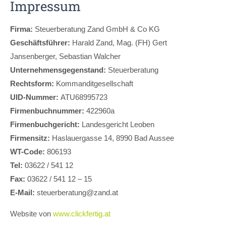
Lorem ipsum dolor sit amet:
Impressum
Firma:
Steuerberatung Zand GmbH & Co KG
24h
Geschäftsführer:
Harald Zand, Mag. (FH) Gert
/ 365days
Jansenberger, Sebastian Walcher
Unternehmensgegenstand:
Steuerberatung
Rechtsform:
Kommanditgesellschaft
We offer support for our customers
Mon - Fri 8:00am - 5:00pm
(GMT +1)
UID-Nummer:
ATU68995723
Firmenbuchnummer:
422960a
Get in touch
Firmenbuchgericht:
Landesgericht Leoben
Cybersteel Inc.
Firmensitz:
Haslauergasse 14, 8990 Bad Aussee
376-293 City Road, Suite 600
WT-Code:
806193
San Francisco, CA 94102
Tel:
03622 / 541 12
Fax:
03622 / 541 12 – 15
Have any questions?
E-Mail:
steuerberatung@zand.at
+44 1234 567 890
Website von
www.clickfertig.at
Drop us a line