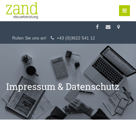
Login
Benutzername
Rufen Sie uns an!
+43 (0)3622 541 12
Passwort
Impressum & Datenschutz
Anmelden
Register
|
Lost your password?
Support