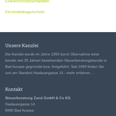
Lorem ipsum dolor sit amet:
Einkommensteuertabellen
Kirchenbeitragsrechner
24h
/ 365days
We offer support for our customers
Unsere Kanzlei
Mon - Fri 8:00am - 5:00pm
(GMT +1)
Die Kanzlei wurde im Jahre 1993 durch Übernahme einer
Get in touch
bereits seit 35 Jahren bestehenden Steuerberatungskanzlei in
Bad Aussee gegründet bzw. fortgeführt. Seit 1999 finden Sie
Cybersteel Inc.
uns am Standort Haslauergasse 14 -
mehr erfahren ...
376-293 City Road, Suite 600
San Francisco, CA 94102
Kontakt
Have any questions?
Steuerberatung Zand GmbH & Co KG
+44 1234 567 890
Haslauergasse 14
8990 Bad Aussee
Drop us a line