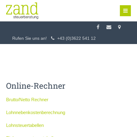
Login
Benutzername
Rufen Sie uns an!
+43 (0)3622 541 12
Passwort
Online-Rechner
Anmelden
Brutto/Netto Rechner
Register
|
Lost your password?
Lohnnebenkostenberechnung
Support
Lohnsteuertabellen