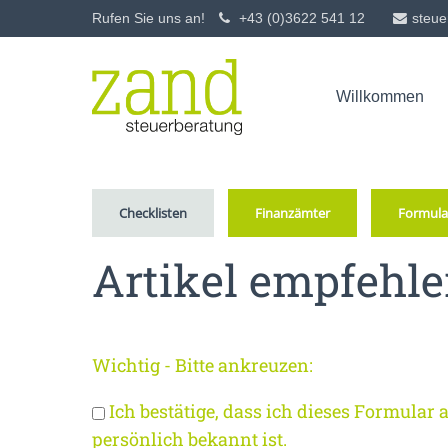
Rufen Sie uns an!
+43 (0)3622 541 12
steue
Login
Supp
Willkommen
Service - Info- u
Benutzername
Lorem ip
2
Passwort
Checklisten
Finanzämter
Formula
Artikel empfehl
Anmelden
We offer
Mon - F
Wichtig - Bitte ankreuzen:
Register
|
Lost your password?
Ich bestätige, dass ich dieses Formul
persönlich bekannt ist.