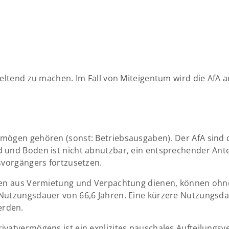
eltend zu machen. Im Fall von Miteigentum wird die AfA au
mögen gehören (sonst: Betriebsausgaben). Der AfA sind d
und Boden ist nicht abnutzbar, ein entsprechender Antei
svorgängers fortzusetzen.
ften aus Vermietung und Verpachtung dienen, können ohn
 Nutzungsdauer von 66,6 Jahren. Eine kürzere Nutzungsd
erden.
ivatvermögens ist ein explizites pauschales Aufteilungs