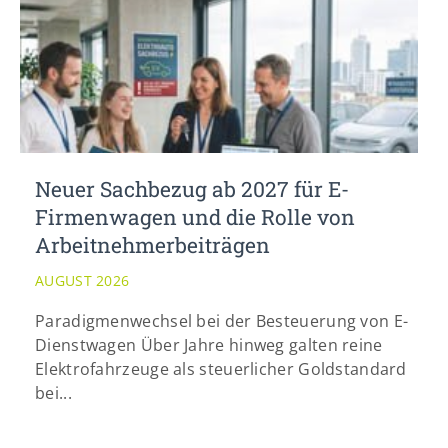
Lorem ipsum dolor sit amet:
24h
/ 365days
We offer support for our customers
Neuer Sachbezug ab 2027 für E-
Mon - Fri 8:00am - 5:00pm
(GMT +1)
Firmenwagen und die Rolle von
Get in touch
Arbeitnehmer​­beiträgen
Cybersteel Inc.
AUGUST 2026
376-293 City Road, Suite 600
San Francisco, CA 94102
Paradigmenwechsel bei der Besteuerung von E-
Dienstwagen Über Jahre hinweg galten reine
Elektrofahrzeuge als steuerlicher Goldstandard
Have any questions?
bei...
+44 1234 567 890
Drop us a line