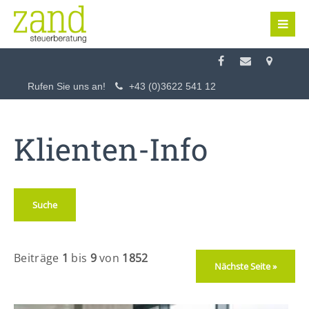
Login
Benutzername
Rufen Sie uns an!
+43 (0)3622 541 12
Passwort
Klienten-Info
Suche
Anmelden
Register
|
Lost your password?
Beiträge
1
bis
9
von
1852
Nächste Seite »
Support