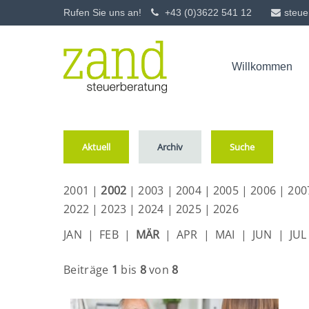
Rufen Sie uns an!
+43 (0)3622 541 12
steue
Login
Supp
Willkommen
Klienten-Info - 
Benutzername
Lorem ip
2
Passwort
Aktuell
Archiv
Suche
2001
|
2002
|
2003
|
2004
|
2005
|
2006
|
200
2022
|
2023
|
2024
|
2025
|
2026
Anmelden
We offer
JAN
|
FEB
|
MÄR
|
APR
|
MAI
|
JUN
|
JUL
Mon - F
Register
|
Lost your password?
Beiträge
1
bis
8
von
8