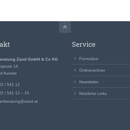
akt
Service
Formulare
beratung Zand GmbH & Co KG
rgasse 14
Onlinerechner
d Aussee
Newsletter
2 / 541 12
2 / 541 12 – 15
Nützliche Links
uerberatung@zand.at