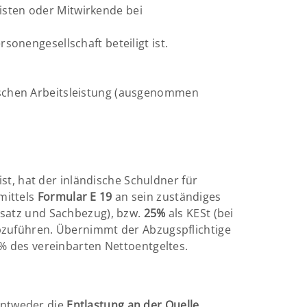
rtisten oder Mitwirkende bei
sonengesellschaft beteiligt ist.
dischen Arbeitsleistung (ausgenommen
t, hat der inländische Schuldner für
mittels
Formular E 19
an sein zuständiges
satz und Sachbezug), bzw.
25%
als KESt (bei
zuführen. Übernimmt der Abzugspflichtige
25% des vereinbarten Nettoentgeltes.
ntweder die
Entlastung an der Quelle