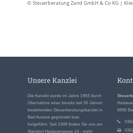
© Steuerberatung Zand GmbH & Co KG | Klie
Unsere Kanzlei
Kont
Die Kanzlei wurde im Jahre 1993 durch
Steuer
Übernahme einer bereits seit 35 Jahren
Haslaue
bestehenden Steuerberatungskanzlei in
8990 Ba
Bad Aussee gegründet bzw.
0362
fortgeführt. Seit 1999 finden Sie uns am
0362
Standort Haslauergasse 14 -
mehr