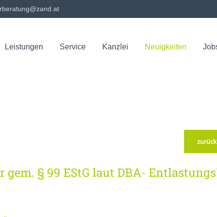
rberatung@zand.at
ort
Get in touch
Leistungen
Service
Kanzlei
Neuigkeiten
Job
Archiv
sum dolor sit amet:
Cybersteel Inc.
376-293 City Road, Suite 600
San Francisco, CA 94102
4h
Have any questions?
/ 365days
+44 1234 567 890
Drop us a line
zurück
info@yourdomain.com
 support for our customers
ri 8:00am - 5:00pm
(GMT +1)
r gem. § 99 EStG laut DBA- Entlastungs