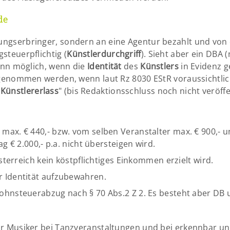
de
ungserbringer, sondern an eine Agentur bezahlt und von di
gsteuerpflichtig (
Künstlerdurchgriff
). Sieht aber ein DBA
 dann möglich, wenn die
Identität
des
Künstlers
in Evidenz 
enommen werden, wenn laut Rz 8030 EStR voraussichtlich 
"
Künstlererlass
" (bis Redaktionsschluss noch nicht veröff
max. € 440,- bzw. vom selben Veranstalter max. € 900,- u
g € 2.000,- p.a. nicht übersteigen wird.
Österreich kein köstpflichtiges Einkommen erzielt wird.
r Identität aufzubewahren.
ohnsteuerabzug nach § 70 Abs.2 Z 2. Es besteht aber DB 
 für Musiker bei Tanzveranstaltungen und bei erkennbar un