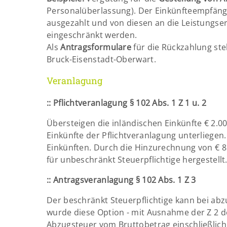
Personalüberlassung). Der Einkünfteempfänge
ausgezahlt und von diesen an die Leistungser
eingeschränkt werden.
Als
Antragsformulare
für die Rückzahlung st
Bruck-Eisenstadt-Oberwart.
Veranlagung
::
Pflichtveranlagung § 102 Abs. 1 Z 1 u. 2
Übersteigen die inländischen Einkünfte € 2.00
Einkünfte der Pflichtveranlagung unterliegen
Einkünften. Durch die Hinzurechnung von € 8.0
für unbeschränkt Steuerpflichtige hergestellt
::
Antragsveranlagung § 102 Abs. 1 Z 3
Der beschränkt Steuerpflichtige kann bei abz
wurde diese Option - mit Ausnahme der Z 2 des
Abzugsteuer vom Bruttobetrag einschließlic