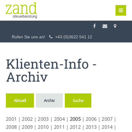
Login
Benutzername
Rufen Sie uns an!
+43 (0)3622 541 12
Passwort
Klienten-Info -
Archiv
Anmelden
Aktuell
Archiv
Suche
Register
|
Lost your password?
2001
|
2002
|
2003
|
2004
|
2005
|
2006
|
2007
|
Support
2008
|
2009
|
2010
|
2011
|
2012
|
2013
|
2014
|