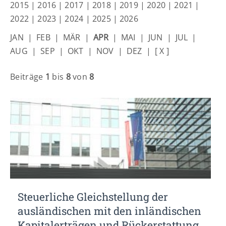
Lorem ipsum dolor sit amet:
2015
|
2016
|
2017
|
2018
|
2019
|
2020
|
2021
|
2022
|
2023
|
2024
|
2025
|
2026
JAN
|
FEB
|
MÄR
|
APR
|
MAI
|
JUN
|
JUL
|
24h
/ 365days
AUG
|
SEP
|
OKT
|
NOV
|
DEZ
|
[ X ]
Beiträge
1
bis
8
von
8
We offer support for our customers
Mon - Fri 8:00am - 5:00pm
(GMT +1)
Get in touch
Cybersteel Inc.
376-293 City Road, Suite 600
San Francisco, CA 94102
Have any questions?
Steuerliche Gleichstellung der
+44 1234 567 890
ausländischen mit den inländischen
Drop us a line
Kapitalerträgen und Rückerstattung