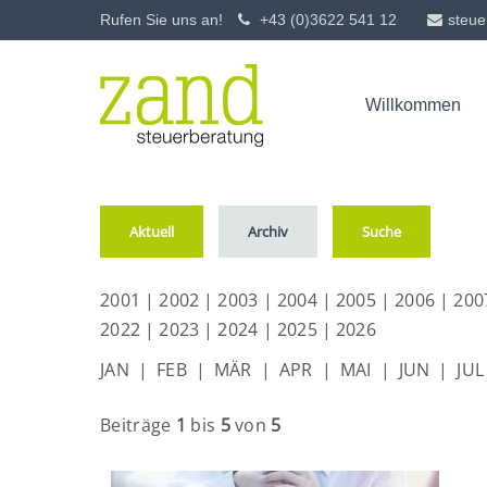
Rufen Sie uns an!
+43 (0)3622 541 12
steue
Login
Supp
Willkommen
Klienten-Info - 
Benutzername
Lorem ip
2
Passwort
Aktuell
Archiv
Suche
2001
|
2002
|
2003
|
2004
|
2005
|
2006
|
200
2022
|
2023
|
2024
|
2025
|
2026
Anmelden
We offer
JAN
|
FEB
|
MÄR
|
APR
|
MAI
|
JUN
|
JUL
Mon - F
Register
|
Lost your password?
Beiträge
1
bis
5
von
5