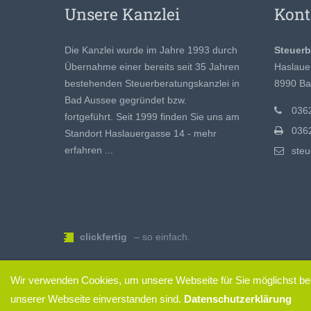
Unsere Kanzlei
Kont
Die Kanzlei wurde im Jahre 1993 durch
Steuer
Übernahme einer bereits seit 35 Jahren
Haslaue
bestehenden Steuerberatungskanzlei in
8990 Ba
Bad Aussee gegründet bzw.
0362
fortgeführt. Seit 1999 finden Sie uns am
0362
Standort Haslauergasse 14 -
mehr
erfahren ...
ste
clickfertig
– so einfach.
Wir verwenden Cookies, um unsere Webseite für Sie möglichst ben
unserer Webseite einverstanden sind.
Datenschutzerklärung