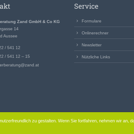
akt
Service
Formulare
beratung Zand GmbH & Co KG
rgasse 14
Onlinerechner
d Aussee
Newsletter
2 / 541 12
2 / 541 12 – 15
Nützliche Links
uerberatung@zand.at
utzerfreundlich zu gestalten. Wenn Sie fortfahren, nehmen wir an, 